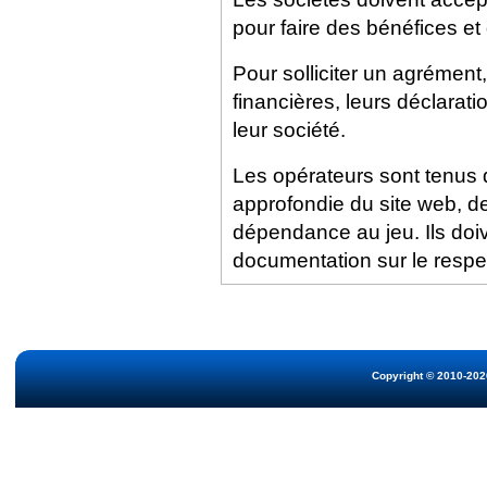
pour faire des bénéfices et
Pour solliciter un agrément
financières, leurs déclarat
leur société.
Les opérateurs sont tenus 
approfondie du site web, de 
dépendance au jeu. Ils doiv
documentation sur le respec
Copyright © 2010-202