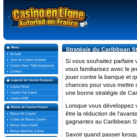
Menu
Stratégie du Caribbean S
Accueil
Jeux de Casino Gratuits
Si vous souhaitez parfaire 
Casino Sans Téléchargement
vous familiarisez avec le 
Contact
jouer contre la banque et qua
Logiciel de Casino Français
chances pour vous mettre d
Casino Rival
une bonne stratégie de Car
Casino Top Game
Casino B3W
Lorsque vous développez vot
Bonus de Casino France
être la réduction de l'avan
Bonus De Casino
Codes de Bonus Casino
gagnantes au Caribbean Stu
Bonus Sans Dépôt
Bonus Machine à Sous
Savoir quand passer lorsqu