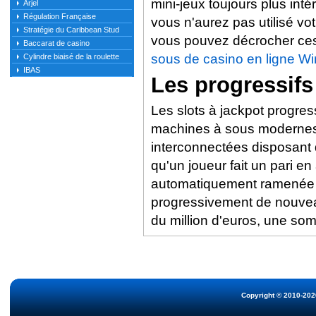
mini-jeux toujours plus inté
Arjel
Régulation Française
vous n'aurez pas utilisé v
Stratégie du Caribbean Stud
vous pouvez décrocher ces
Baccarat de casino
sous de casino en ligne Wi
Cylindre biaisé de la roulette
IBAS
Les progressifs
Les slots à jackpot progres
machines à sous modernes te
interconnectées disposant 
qu'un joueur fait un pari e
automatiquement ramenée à
progressivement de nouveau.
du million d'euros, une so
Copyright © 2010-202