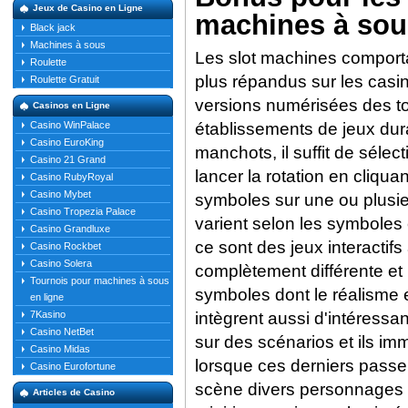
Jeux de Casino en Ligne
machines à sou
Black jack
Machines à sous
Les slot machines comporta
Roulette
plus répandus sur les casin
Roulette Gratuit
versions numérisées des tou
Casinos en Ligne
Casino WinPalace
établissements de jeux dur
Casino EuroKing
manchots, il suffit de séle
Casino 21 Grand
lancer la rotation en cliqu
Casino RubyRoyal
Casino Mybet
symboles sur une ou plusie
Casino Tropezia Palace
varient selon les symboles
Casino Grandluxe
ce sont des jeux interactif
Casino Rockbet
Casino Solera
complètement différente et 
Tournois pour machines à sous
symboles dont le réalisme e
en ligne
7Kasino
intègrent aussi d'intéressan
Casino NetBet
sur des scénarios et ils im
Casino Midas
lorsque ces derniers passe
Casino Eurofortune
scène divers personnages e
Articles de Casino