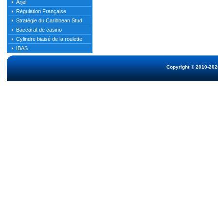
Arjel
Régulation Française
Stratégie du Caribbean Stud
Baccarat de casino
Cylindre biaisé de la roulette
IBAS
Copyright © 2010-202